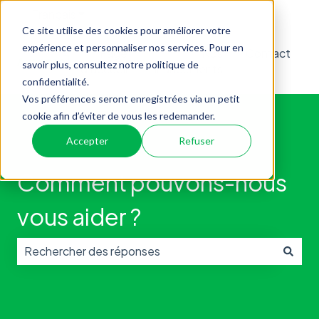
Français
Afficher le sous-menu pour les traductions
Ce site utilise des cookies pour améliorer votre
expérience et personnaliser nos services. Pour en
Page
Nos
Contact
savoir plus, consultez notre politique de
d'accueil
financements
confidentialité.
Vos préférences seront enregistrées via un petit
cookie afin d’éviter de vous les redemander.
Accepter
Refuser
Comment pouvons-nous
vous aider ?
Il n'y a aucune suggestion car le champ de recherche