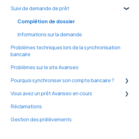
Suivi de demande de prêt
Vie du prêt
Prêt Avanseo
Complétion de dossier
En cas de refus
Informations sur la demande
Problèmes techniques lors de la synchronisation
Traitement de la demande
bancaire
Problèmes sur le site Avanseo
Pourquoi synchroniser son compte bancaire ?
Vous avez un prêt Avanseo en cours
Pourquoi ?
Réclamations
Sécurité
Remboursement
Gestion des prélèvements
Documents & Informations sur le prêt